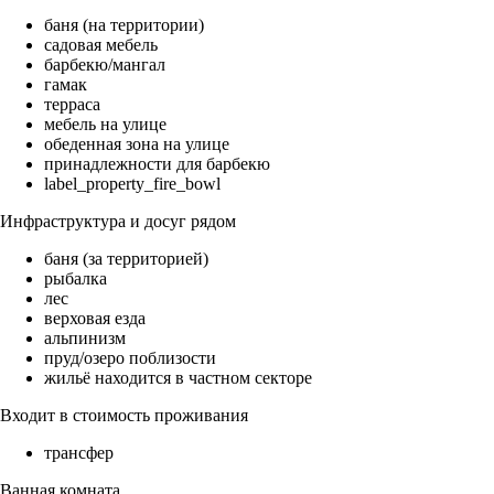
баня (на территории)
садовая мебель
барбекю/мангал
гамак
терраса
мебель на улице
обеденная зона на улице
принадлежности для барбекю
label_property_fire_bowl
Инфраструктура и досуг рядом
баня (за территорией)
рыбалка
лес
верховая езда
альпинизм
пруд/озеро поблизости
жильё находится в частном секторе
Входит в стоимость проживания
трансфер
Ванная комната