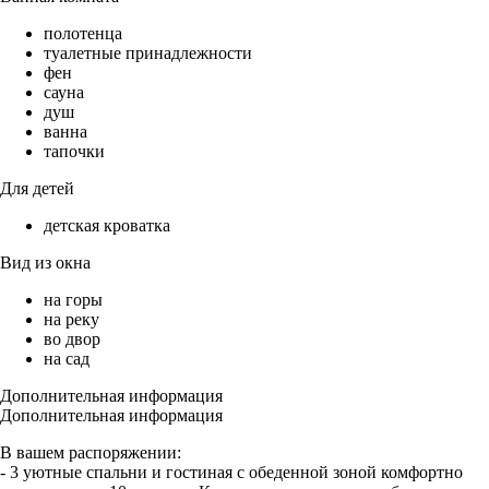
полотенца
туалетные принадлежности
фен
сауна
душ
ванна
тапочки
Для детей
детская кроватка
Вид из окна
на горы
на реку
во двор
на сад
Дополнительная информация
Дополнительная информация
В вашем распоряжении:
- 3 уютные спальни и гостиная с обеденной зоной комфортно