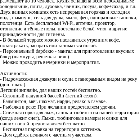
размещают до 10 человек. Кухня оснащена всем необходимым:
холодильник, плита, духовка, чайник, посуда, кофе+сахар, и т.д.
Двух ванных комнатах есть непрерывная горячая и холодная
вода, шампунь, гель для душа, мыло, фен, одноразовые тапочки,
полотенца. Есть бесплатный Wi-Fi, аптечка, проектор,
отопление и тёплые полы, постельное бельё, утюг и другие
принадлежности для гигиены.
- В большой террасе можно насладиться утренним кофе,
позавтракать, загорать или заниматься йогой.
- Персональный барбекю - мангал для приготовления вкусных
блюд (шампуры, решетка-гриль).
- Можно проводить вечеринки и мероприятия.
Активности:
- Гидромассажная джакузи и сауна с панорамным видом на реку
(доп. плата).
Детский зиплайн, для наших гостей бесплатно.
- Сезонный надувной бассейн (летний сезон).
- Бадминтон, мяч, шахмат, нарди, релакс в гамаке.
- Рыбалка в реке: При желании предоставляем удочки.
- Снежная горка для лыж, санок и тюбинга на нашей территории
(когда лежит снег). Лыжи, тюбинговые камеры и санки для
наших гостей предоставляем бесплатно.
- Бесплатная парковка на территории коттеджа.
- Дом сдаётся целиком с частным участком.