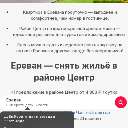
Квартира в Еревана посуточно — выгоднее и
комфортнее, чем номер в гостинице.
Район Центр по краткосрочной аренде жилья —
идеальное решение для туристов и командированных.
Здесь можно сдать и недорого снять квартиру на
сутки в Еревана и другом городе без посредников!
Ереван — снять жильё в
районе Центр
41 предложение в районе Центр oт 4 863
₽
/ сутки
Ереван
Выберите даты, 2 гостя
Квартиры
Гостиницы
Дома
Частный сектор
Выберите даты заезда и
Найдём, где остановиться в Ереване: 41 вариант
отъезда
Показать на карте